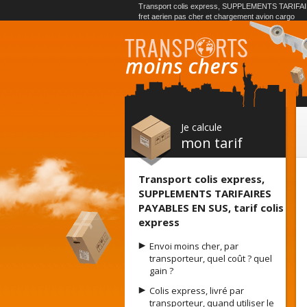
Transport colis express, SUPPLEMENTS TARIFAIR
fret aerien pas cher et chargement avion cargo
Je calcule
mon tarif
Transport colis express,
SUPPLEMENTS TARIFAIRES
PAYABLES EN SUS, tarif colis
express
Envoi moins cher, par
transporteur, quel coût ? quel
gain ?
Colis express, livré par
transporteur, quand utiliser le