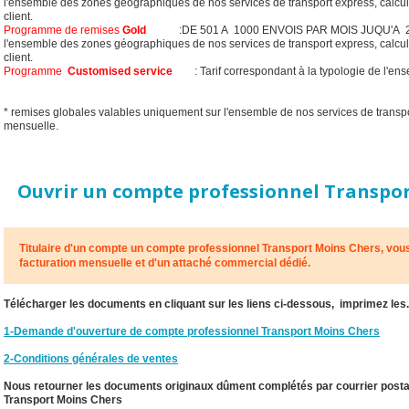
l'ensemble des zones géographiques de nos services de transport express, calculé
client.
Programme de remises
Gold
:DE 501 A 1000 ENVOIS PAR MOIS JUQU'A 25%
l'ensemble des zones géographiques de nos services de transport express, calculé
client.
Programme
Customised service
: Tarif correspondant à la typologie de l'ense
* remises globales valables uniquement sur l'ensemble de nos services de transpor
mensuelle.
Ouvrir un compte professionnel Transpo
Titulaire d'un compte un compte professionnel Transport Moins Chers, vous 
facturation mensuelle et d'un attaché commercial dédié.
Télécharger les documents en cliquant sur les liens ci-dessous, imprimez les.
1-Demande d'ouverture de compte professionnel Transport Moins Chers
2-Conditions générales de ventes
Nous retourner les documents originaux dûment complétés par courrier postal
Transport Moins Chers