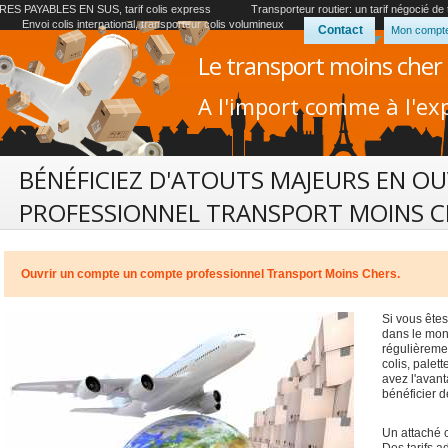
ES PAYABLES EN SUS, tarif colis express
Transporteur routier: un tarif négocié de
Envoi colis international, transporteur colis volumineux
Contact
Mon compt
Le transport moins cher
A l'import comme à l'exp
BÉNÉFICIEZ D'ATOUTS MAJEURS EN 
PROFESSIONNEL TRANSPORT MOINS C
Ouvrir un compte un compte professionnel Transport Moins Chers.
Si vous êtes
dans le mon
régulièremen
colis, palet
avez l'avant
bénéficier d
Un attaché 