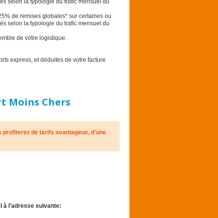
s selon la typologie du trafic mensuel du
 de remises globales* sur certaines ou
s selon la typologie du trafic mensuel du
mble de votre logistique.
ts express, et déduites de votre facture
rt Moins Chers
profiterez de tarifs avantageux, d'une
 à l’adresse suivante: