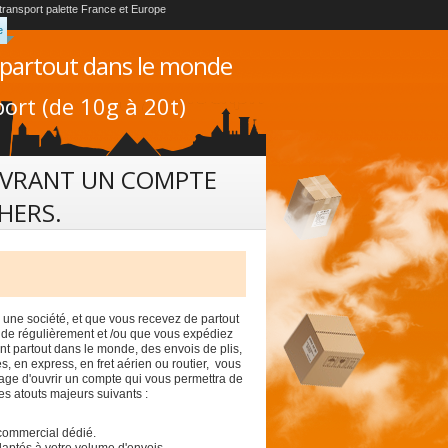
 transport palette France et Europe
e
 partout dans le monde
ort (de 10g à 20t)
OUVRANT UN COMPTE
HERS.
 une société, et que vous recevez de partout
de régulièrement et /ou que vous expédiez
t partout dans le monde, des envois de plis,
tes, en express, en fret aérien ou routier, vous
age d'ouvrir un compte qui vous permettra de
es atouts majeurs suivants :
commercial dédié.