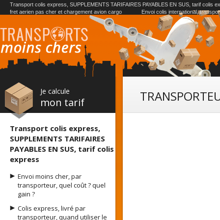
Transport colis express, SUPPLEMENTS TARIFAIRES PAYABLES EN SUS, tarif colis e
fret aerien pas cher et chargement avion cargo
Envoi colis international, transpo
Je calcule
TRANSPORTEU
mon tarif
Transport colis express,
SUPPLEMENTS TARIFAIRES
PAYABLES EN SUS, tarif colis
express
Envoi moins cher, par
transporteur, quel coût ? quel
gain ?
Colis express, livré par
transporteur, quand utiliser le