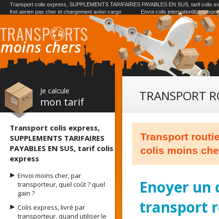
Transport colis express, SUPPLEMENTS TARIFAIRES PAYABLES EN SUS, tarif colis e
fret aerien pas cher et chargement avion cargo
Envoi colis international, transpo
Je calcule
TRANSPORT R
mon tarif
Transport colis express,
Transport routie
SUPPLEMENTS TARIFAIRES
PAYABLES EN SUS, tarif colis
colis moins che
express
Envoi moins cher, par
Enoyer un c
transporteur, quel coût ? quel
gain ?
transport r
Colis express, livré par
transporteur, quand utiliser le