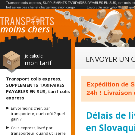
Transport colis express, SUPPLEMENTS TARIFAIRES PAYABLES EN SUS, tarif colis e
fret aerien pas cher et chargement avion cargo
Envoi colis international, transpo
Je calcule
ENVOYER UN C
mon tarif
Transport colis express,
Expédition de S
SUPPLEMENTS TARIFAIRES
PAYABLES EN SUS, tarif colis
24h ! Livraison 
express
Envoi moins cher, par
Délais de l
transporteur, quel coût ? quel
gain ?
en Slovaqu
Colis express, livré par
transporteur, quand utiliser le