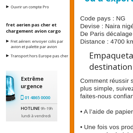
Ouvrir un compte Pro
Code pays : NG
fret aerien pas cher et
Devise : Naira nig
chargement avion cargo
De Paris décalage 
Distance : 4700 k
Fret aérien: envoyer colis par
avion et palette par avion
Empaquetag
Transport hors Europe pas cher
destination
Extrême
Comment réussir s
urgence
plus simple, suivez
faites-nous confia
01 4865 0000
HOTLINE
9h-19h
• A l’aide de papie
lundi à vendredi
• Une fois vos pro