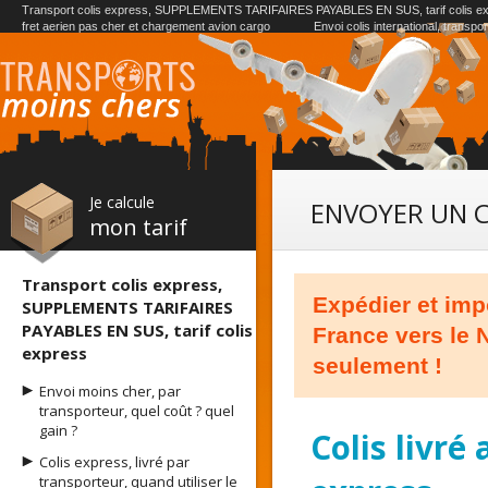
Transport colis express, SUPPLEMENTS TARIFAIRES PAYABLES EN SUS, tarif colis e
fret aerien pas cher et chargement avion cargo
Envoi colis international, transpo
Je calcule
ENVOYER UN C
mon tarif
Transport colis express,
Expédier et impo
SUPPLEMENTS TARIFAIRES
PAYABLES EN SUS, tarif colis
France vers le N
express
seulement !
Envoi moins cher, par
transporteur, quel coût ? quel
gain ?
Colis livré
Colis express, livré par
transporteur, quand utiliser le