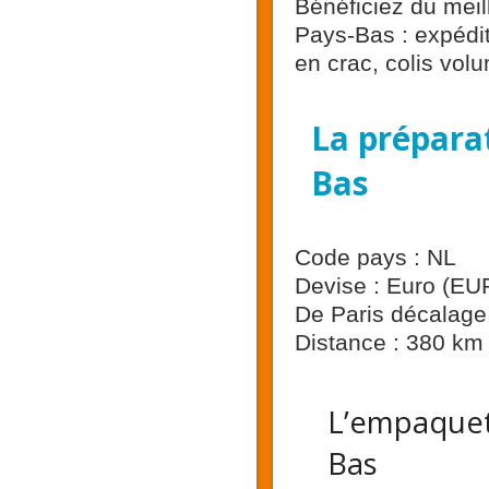
Bénéficiez du meil
Pays-Bas : expéditi
en crac, colis vol
La préparat
Bas
Code pays : NL
Devise : Euro (EU
De Paris décalage 
Distance : 380 km
L’empaquet
Bas