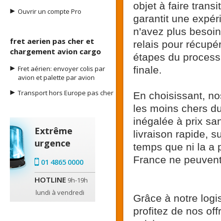
objet à faire tran
Ouvrir un compte Pro
garantit une expér
n'avez plus besoi
fret aerien pas cher et
relais pour récupé
chargement avion cargo
étapes du processu
Fret aérien: envoyer colis par
finale.
avion et palette par avion
Transport hors Europe pas cher
En choisissant, nos
les moins chers d
inégalée à prix s
Extrême
livraison rapide, s
urgence
temps que ni la a p
France ne peuvent l
01 4865 0000
HOTLINE
9h-19h
lundi à vendredi
Grâce à notre logi
profitez de nos off