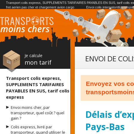
Transport colis express, SUPPLEMENTS TARIFAIRES PAYABLES EN SUS, tarif colis e
fret aerien pas cher et chargement avion cargo
Envoi colis international, transpo
Je calcule
ENVOI DE COLI
mon tarif
Transport colis express,
Envoyez vos co
SUPPLEMENTS TARIFAIRES
PAYABLES EN SUS, tarif colis
transportsmoin
express
Envoi moins cher, par
Délais d’ex
transporteur, quel coût ? quel
gain ?
Pays-Bas
Colis express, livré par
transporteur, quand utiliser le