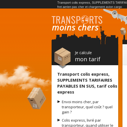
Transport colis express, SUPPLEMENTS TARIFAIR
fret aerien pas cher et chargement avion cargo
Je calcule
mon tarif
Transport colis express,
SUPPLEMENTS TARIFAIRES
PAYABLES EN SUS, tarif colis
express
Envoi moins cher, par
transporteur, quel coût ? quel
gain ?
Colis express, livré par
transporteur, quand utiliser le