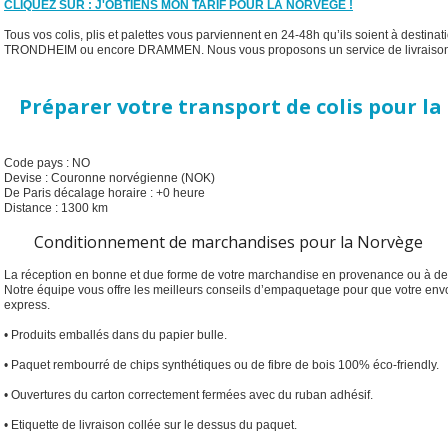
CLIQUEZ SUR : J'OBTIENS MON TARIF POUR LA NORVEGE !
Tous vos colis, plis et palettes vous parviennent en 24-48h qu’ils soient à des
TRONDHEIM ou encore DRAMMEN. Nous vous proposons un service de livraison en 
Préparer votre transport de colis pour l
Code pays : NO
Devise : Couronne norvégienne (NOK)
De Paris décalage horaire : +0 heure
Distance : 1300 km
Conditionnement de marchandises pour la Norvège
La réception en bonne et due forme de votre marchandise en provenance ou à des
Notre équipe vous offre les meilleurs conseils d’empaquetage pour que votre envoi
express.
• Produits emballés dans du papier bulle.
• Paquet rembourré de chips synthétiques ou de fibre de bois 100% éco-friendly.
• Ouvertures du carton correctement fermées avec du ruban adhésif.
• Etiquette de livraison collée sur le dessus du paquet.