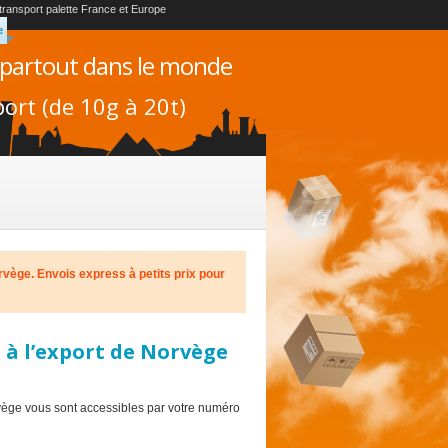
 transport palette France et Europe
e
 partout dans le monde
ort (de 10g à 20t)
orvège. Envois express à petits prix pour
u à l’export de Norvège
rvège vous sont accessibles par votre numéro