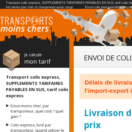
Transport colis express, SUPPLEMENTS TARIFAIRES PAYABLES EN SUS, tarif colis e
fret aerien pas cher et chargement avion cargo
Envoi colis international, transpo
Je calcule
ENVOI DE COLI
mon tarif
Transport colis express,
Délais de livra
SUPPLEMENTS TARIFAIRES
PAYABLES EN SUS, tarif colis
l'import-export 
express
Envoi moins cher, par
Livraison d
transporteur, quel coût ? quel
gain ?
prix
Colis express, livré par
transporteur, quand utiliser le