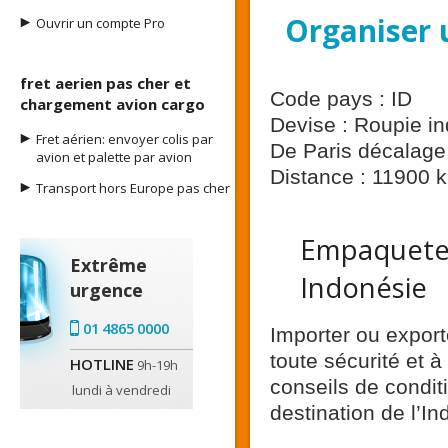
Organiser u
Ouvrir un compte Pro
fret aerien pas cher et
Code pays : ID
chargement avion cargo
Devise : Roupie i
Fret aérien: envoyer colis par
De Paris décalage 
avion et palette par avion
Distance : 11900 
Transport hors Europe pas cher
Empaqueter
Extrême
Indonésie
urgence
01 4865 0000
Importer ou export
toute sécurité et à
HOTLINE
9h-19h
conseils de condi
lundi à vendredi
destination de l’In