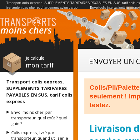
Transport colis express, SUPPLEMENTS TARIFAIRES PAYABLES EN SUS, tarif colis e
fret aerien pas cher et chargement avion cargo
Envoi colis international, transpo
Je calcule
ENVOYER UN C
mon tarif
Transport colis express,
Colis/Pli/Palett
SUPPLEMENTS TARIFAIRES
PAYABLES EN SUS, tarif colis
seulement ! Impo
express
testez.
Envoi moins cher, par
transporteur, quel coût ? quel
gain ?
Livraison d
Colis express, livré par
transporteur, quand utiliser le