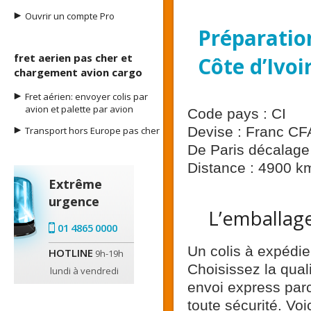
Ouvrir un compte Pro
Préparation
fret aerien pas cher et
Côte d’Ivoi
chargement avion cargo
Fret aérien: envoyer colis par
avion et palette par avion
Code pays : CI
Devise : Franc CF
Transport hors Europe pas cher
De Paris décalage 
Distance : 4900 k
Extrême
urgence
L’emballage
01 4865 0000
Un colis à expédie
HOTLINE
9h-19h
Choisissez la qual
lundi à vendredi
envoi express parc
toute sécurité. Voi