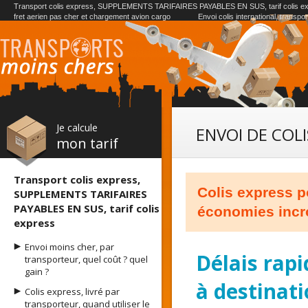
Transport colis express, SUPPLEMENTS TARIFAIRES PAYABLES EN SUS, tarif colis e
fret aerien pas cher et chargement avion cargo
Envoi colis international, transpo
Je calcule
ENVOI DE COLI
mon tarif
Transport colis express,
Colis express po
SUPPLEMENTS TARIFAIRES
PAYABLES EN SUS, tarif colis
économies incro
express
Envoi moins cher, par
Délais rapi
transporteur, quel coût ? quel
gain ?
à destinati
Colis express, livré par
transporteur, quand utiliser le