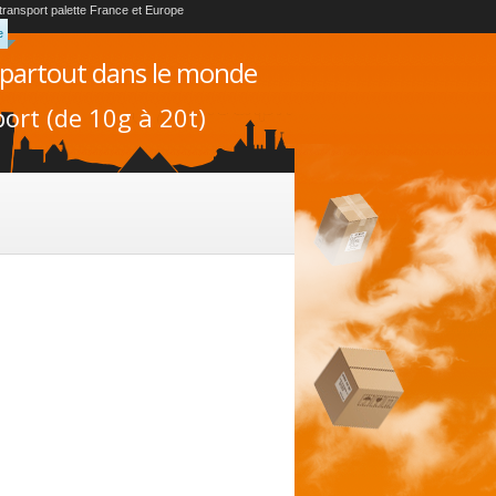
 transport palette France et Europe
e
 partout dans le monde
ort (de 10g à 20t)