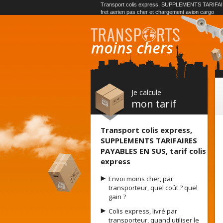
Transport colis express, SUPPLEMENTS TARIFAIR
fret aerien pas cher et chargement avion cargo
Je calcule
mon tarif
Transport colis express,
SUPPLEMENTS TARIFAIRES
PAYABLES EN SUS, tarif colis
express
Envoi moins cher, par
transporteur, quel coût ? quel
gain ?
Colis express, livré par
transporteur, quand utiliser le