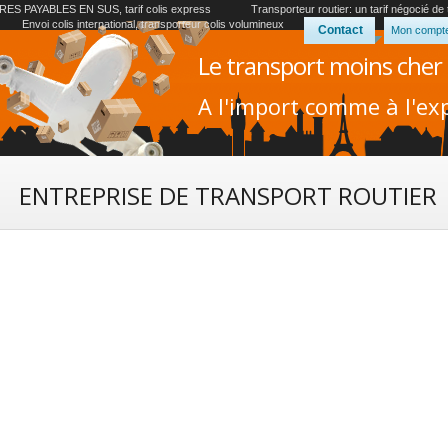
ES PAYABLES EN SUS, tarif colis express
Transporteur routier: un tarif négocié de
Envoi colis international, transporteur colis volumineux
Contact
Mon compt
Le transport moins cher
A l'import comme à l'exp
ENTREPRISE DE TRANSPORT ROUTIER